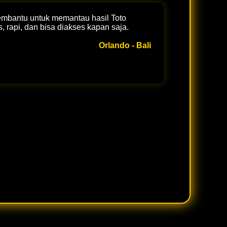
bantu untuk memantau hasil Toto
, rapi, dan bisa diakses kapan saja.
Orlando - Bali