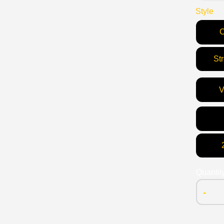
Style
C
St
V
Quantit
-