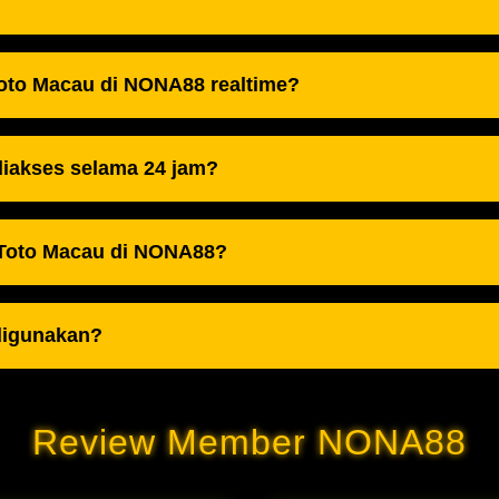
Toto Macau di NONA88 realtime?
iakses selama 24 jam?
 Toto Macau di NONA88?
igunakan?
Review Member NONA88