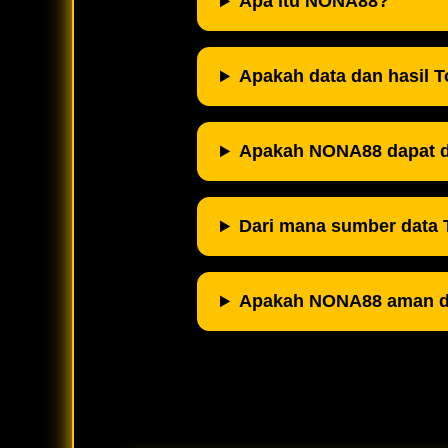
Apa itu NONA88?
Apakah data dan hasil 
Apakah NONA88 dapat d
Dari mana sumber data
Apakah NONA88 aman d